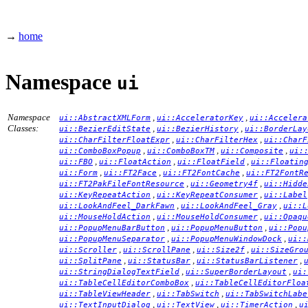
→
home
Namespace
ui
Namespace
,
,
ui::AbstractXMLForm
ui::AcceleratorKey
ui::Accelera
Classes:
,
,
ui::BezierEditState
ui::BezierHistory
ui::BorderLay
,
,
ui::CharFilterFloatExpr
ui::CharFilterHex
ui::CharF
,
,
,
ui::ComboBoxPopup
ui::ComboBoxTM
ui::Composite
ui:
,
,
,
ui::FBO
ui::FloatAction
ui::FloatField
ui::Floatin
,
,
,
ui::Form
ui::FT2Face
ui::FT2FontCache
ui::FT2FontR
,
,
ui::FT2PakFileFontResource
ui::Geometry4f
ui::Hidde
,
,
ui::KeyRepeatAction
ui::KeyRepeatConsumer
ui::Label
,
,
ui::LookAndFeel_DarkFawn
ui::LookAndFeel_Gray
ui::L
,
,
ui::MouseHoldAction
ui::MouseHoldConsumer
ui::Opaqu
,
,
ui::PopupMenuBarButton
ui::PopupMenuButton
ui::Popu
,
,
ui::PopupMenuSeparator
ui::PopupMenuWindowDock
ui::
,
,
,
ui::Scroller
ui::ScrollPane
ui::Size2f
ui::SizeGro
,
,
,
ui::SplitPane
ui::StatusBar
ui::StatusBarListener
,
,
ui::StringDialogTextField
ui::SuperBorderLayout
ui:
,
ui::TableCellEditorComboBox
ui::TableCellEditorFloa
,
,
ui::TableViewHeader
ui::TabSwitch
ui::TabSwitchLabe
,
,
,
ui::TextInputDialog
ui::TextView
ui::TimerAction
u