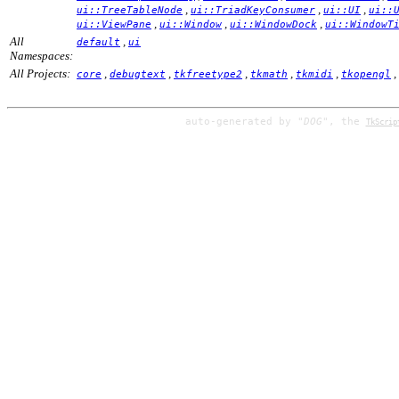
,
,
,
ui::TreeTableNode
ui::TriadKeyConsumer
ui::UI
ui::
,
,
,
ui::ViewPane
ui::Window
ui::WindowDock
ui::WindowT
All
,
default
ui
Namespaces:
All Projects:
,
,
,
,
,
,
core
debugtext
tkfreetype2
tkmath
tkmidi
tkopengl
auto-generated by
"DOG"
, the
TkScrip